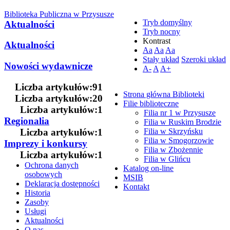
Biblioteka Publiczna w Przysusze
Tryb domyślny
Aktualności
Tryb nocny
Kontrast
Aktualności
Aa
Aa
Aa
Stały układ
Szeroki układ
Nowości wydawnicze
A-
A
A+
Liczba artykułów:91
Strona główna Biblioteki
Liczba artykułów:20
Filie biblioteczne
Liczba artykułów:1
Filia nr 1 w Przysusze
Regionalia
Filia w Ruskim Brodzie
Liczba artykułów:1
Filia w Skrzyńsku
Filia w Smogorzowie
Imprezy i konkursy
Filia w Zbożennie
Liczba artykułów:1
Filia w Glińcu
Ochrona danych
Katalog on-line
osobowych
MSIB
Deklaracja dostępności
Kontakt
Historia
Zasoby
Usługi
Aktualności
O nas