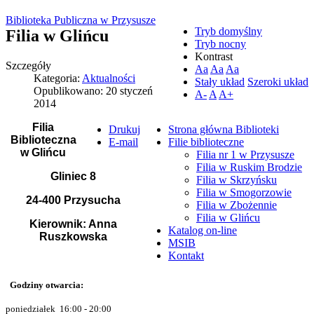
Biblioteka Publiczna w Przysusze
Tryb domyślny
Filia w Glińcu
Tryb nocny
Kontrast
Szczegóły
Aa
Aa
Aa
Kategoria:
Aktualności
Stały układ
Szeroki układ
Opublikowano: 20 styczeń
A-
A
A+
2014
Filia
Drukuj
Strona główna Biblioteki
Biblioteczna
E-mail
Filie biblioteczne
w Glińcu
Filia nr 1 w Przysusze
Filia w Ruskim Brodzie
Gliniec 8
Filia w Skrzyńsku
Filia w Smogorzowie
24-400 Przysucha
Filia w Zbożennie
Filia w Glińcu
Kierownik: Anna
Katalog on-line
Ruszkowska
MSIB
Kontakt
Godziny otwarcia:
poniedziałek 16:00 - 20:00